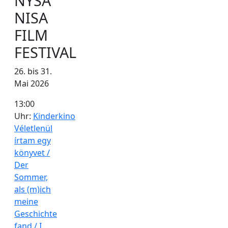
NYSA
NISA
FILM
FESTIVAL
26. bis 31.
Mai 2026
13:00
Uhr:
Kinderkino
Véletlenül
írtam egy
könyvet /
Der
Sommer,
als (m)ich
meine
Geschichte
fand / I