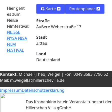
Hier geht
Karte
Routenplaner
es zum
Neiße
Straße
Filmfestival:
Äußere Weberstraße 17
NEISSE
Stadt
NYSA NISA
Zittau
FILM
FESTIVAL
Land
Deutschland
Kontakt
:
Michael (Theo) Weigel | Fon: 0049 3583 7796 62 |
Mail: m.weigel[at]hillerschevilla.de
Impressum
Datenschutzerklärung
Das Kronenkino ist ein Veranstaltungsort der
Hillerschen Villa gGmbH