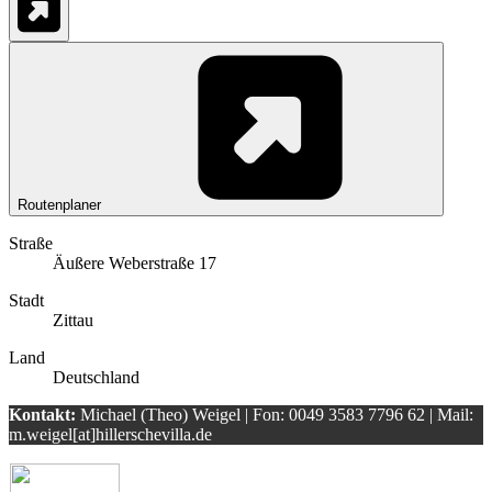
Routenplaner
Straße
Äußere Weberstraße 17
Stadt
Zittau
Land
Deutschland
Kontakt
:
Michael (Theo) Weigel | Fon: 0049 3583 7796 62 | Mail:
m.weigel[at]hillerschevilla.de