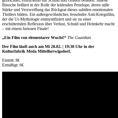
gezeichnet, erdrückend mit Schuld und Grauen beladen. Juliette
Binoche brilliert in der Rolle der leidenden Penelope, deren stille
Stärke und Verzweiflung das Rückgrat dieses subtilen emotionalen
Thrillers bilden. Ein außergewöhnlicher, fesselnder Anti-Kriegsfilm,
der die Ur-Mythologie entmystifiziert und sie zu einer
erschütternden Reflexion über Verlust, Schuld und Heimkehr macht
– mit einem furiosen Finale!
„Ein Film von elementarer Wucht!“
The Guardian
Der Film läuft auch am Mi 28.02. | 19:30 Uhr in der
Kulturfabrik Meda Mittelherwigsdorf.
Eintritt: 8€
Ermäßigt: 6€