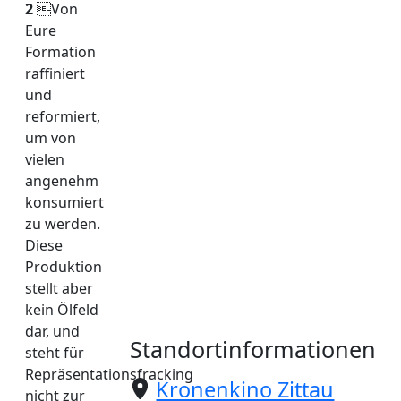
2
Von
Eure
Formation
raffiniert
und
reformiert,
um von
vielen
angenehm
konsumiert
zu werden.
Diese
Produktion
stellt aber
kein Ölfeld
dar, und
Standortinformationen
steht für
Repräsentationsfracking
Kronenkino Zittau
nicht zur