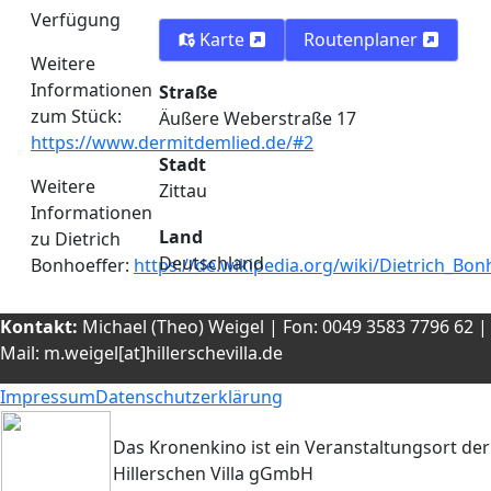
Verfügung
Karte
Routenplaner
Weitere
Informationen
Straße
zum Stück:
Äußere Weberstraße 17
https://www.dermitdemlied.de/#2
Stadt
Weitere
Zittau
Informationen
Land
zu Dietrich
Deutschland
Bonhoeffer:
https://de.wikipedia.org/wiki/Dietrich_Bon
Kontakt
:
Michael (Theo) Weigel | Fon: 0049 3583 7796 62 |
Mail: m.weigel[at]hillerschevilla.de
Impressum
Datenschutzerklärung
Das Kronenkino ist ein Veranstaltungsort der
Hillerschen Villa gGmbH